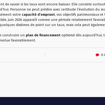
de savoir si les taux vont encore baisser. Elle consiste surtout 
d’hui. Personne ne peut prédire avec certitude l’évolution du m
cisément votre
capacité d’emprunt
, vos objectifs patrimoniaux e
ide, juin 2026 apparaît comme une période relativement favorabl
uelques dixièmes de point sur un taux, mais cela peut également
de construire un
plan de financement
optimisé dès aujourd’hui, t
é évolue favorablement.
0 