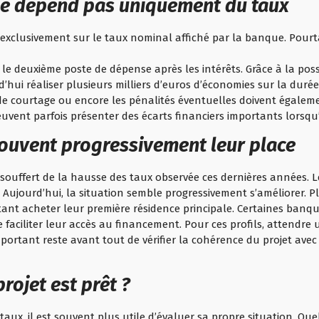
 ne dépend pas uniquement du taux
clusivement sur le taux nominal affiché par la banque. Pourta
le deuxième poste de dépense après les intérêts. Grâce à la poss
i réaliser plusieurs milliers d’euros d’économies sur la durée 
is de courtage ou encore les pénalités éventuelles doivent égalem
peuvent parfois présenter des écarts financiers importants lorsq
ouvent progressivement leur place
souffert de la hausse des taux observée ces dernières années. 
 Aujourd’hui, la situation semble progressivement s’améliorer. Pl
tant acheter leur première résidence principale. Certaines ban
e faciliter leur accès au financement. Pour ces profils, attendre
important reste avant tout de vérifier la cohérence du projet avec
rojet est prêt ?
taux, il est souvent plus utile d’évaluer sa propre situation. Qu